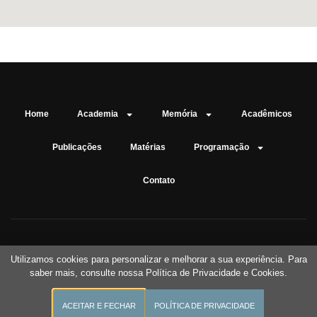
Home
Academia
Memória
Acadêmicos
Publicações
Matérias
Programação
Contato
Utilizamos cookies para personalizar e melhorar a sua experiência. Para
saber mais, consulte nossa Política de Privacidade e Cookies.
Academia de Letras da Grande São Paulo - Copyright ©2026 -
Desenvolvido por
Beta Design
ACEITAR E FECHAR
POLÍTICA DE PRIVACIDADE